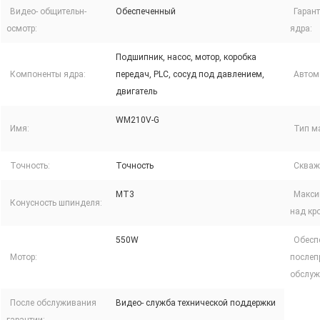
Видео- общительн-
Обеспеченный
Гаран
осмотр:
ядра:
Подшипник, насос, мотор, коробка
Компоненты ядра:
передач, PLC, сосуд под давлением,
Автом
двигатель
WM210V-G
Имя:
Тип м
Точность:
Точность
Скваж
MT3
Макси
Конусность шпинделя:
над кр
550W
Обесп
Мотор:
послеп
обслуж
После обслуживания
Видео- служба технической поддержки