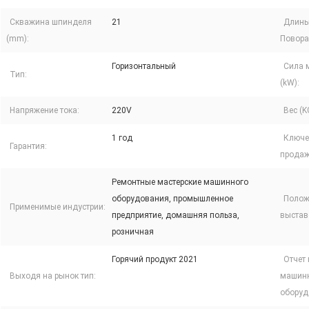
Скважина шпинделя
21
Длины
(mm):
Повора
Горизонтальный
Сила 
Тип:
(kW):
Напряжение тока:
220V
Вес (K
1 год
Ключе
Гарантия:
продаж
Ремонтные мастерские машинного
оборудования, промышленное
Полож
Применимые индустрии:
предприятие, домашняя польза,
выстав
розничная
Горячий продукт 2021
Отчет
Выходя на рынок тип:
машин
оборуд