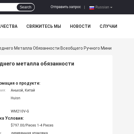
Отправить запрос
Search
|
Russian
АЧЕСТВА
СВЯЖИТЕСЬ МЫ
НОВОСТИ
СЛУЧАИ
еднего Металла Обязанности Всеобщего Ручного Мини
днего металла обязанности
мация о продукте:
ния:
Аньхой, Китай
Huisn
WM210V-G
ка Условия:
$797.00/Pieces 1-4 Pieces
и:
деревянная упаковка