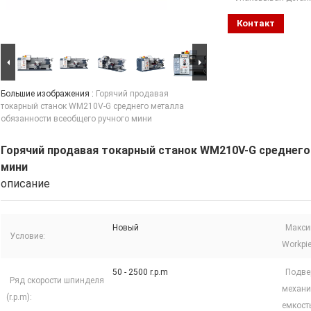
Контакт
Большие изображения :
Горячий продавая
токарный станок WM210V-G среднего металла
обязанности всеобщего ручного мини
Горячий продавая токарный станок WM210V-G среднего
мини
описание
Новый
Макси
Условие:
Workpi
50 - 2500 r.p.m
Подве
Ряд скорости шпинделя
механи
(r.p.m):
емкость