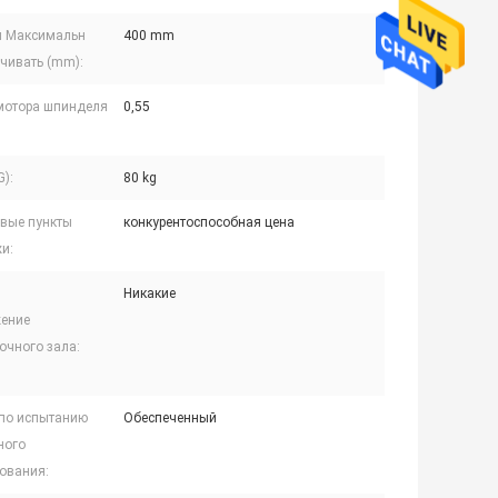
 Максимальн
400 mm
чивать (mm):
мотора шпинделя
0,55
G):
80 kg
вые пункты
конкурентоспособная цена
и:
Никакие
ение
очного зала:
 по испытанию
Обеспеченный
ного
ования: