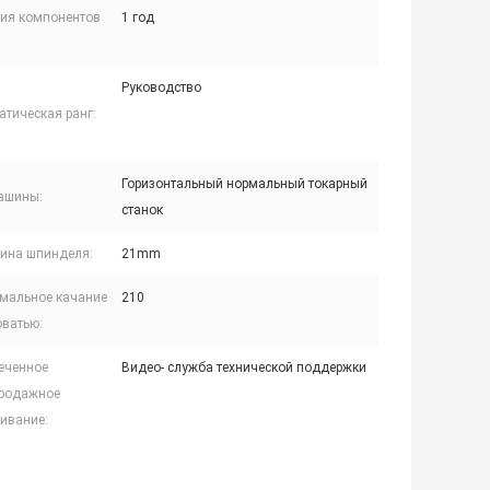
тия компонентов
1 год
Руководство
атическая ранг:
Горизонтальный нормальный токарный
ашины:
станок
ина шпинделя:
21mm
мальное качание
210
оватью:
еченное
Видео- служба технической поддержки
родажное
ивание: