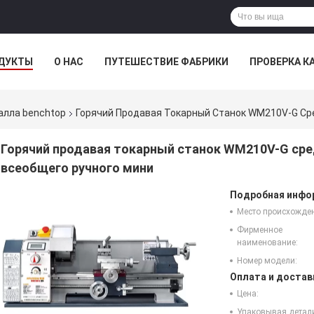
ДУКТЫ
О НАС
ПУТЕШЕСТВИЕ ФАБРИКИ
ПРОВЕРКА К
алла benchtop
Горячий Продавая Токарный Станок WM210V-G Ср
Горячий продавая токарный станок WM210V-G сре
всеобщего ручного мини
Подробная инфор
Место происхожде
Фирменное
наименование:
Номер модели:
Оплата и достав
Цена:
Упаковывая детал